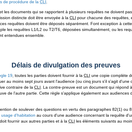
s de procédure de la
CLI
.
t les documents qui se rapportent à plusieurs requêtes ne doivent pas
sion distincte doit être envoyée à la
CLI
pour chacune des requêtes, 
 ces requêtes doivent être déposés séparément. Font exception à cette
le les requêtes L1/L2 ou T2/T6, déposées simultanément, ou les requ
ent entendues ensemble.
Délais de divulgation des preuves
ègle 19
, toutes les parties doivent fournir à la
CLI
une copie complète de
quer au moins sept jours avant l'audience (ou cinq jours s'il s'agit d'une
ve contraire de la
CLI
. La contre-preuve est un document qui répond 
ve de l'autre partie. Cette règle s'applique également aux audiences 
intention de soulever des questions en vertu des paragraphes 82(1) ou 
à usage d'habitation
au cours d'une audience concernant la requête d'un
doit fournir aux autres parties et à la
CLI
les éléments suivants au moin