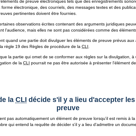
d'éléments de preuve électroniques tels que des enregistrements sonor
 forme électronique, des courriels, des messages textes et des publica
reuves pertinentes doivent être fournies.
ertaines observations écrites contenant des arguments juridiques peuv
t l'audience, mais elles ne sont pas considérées comme des élément
ent quand une partie doit divulguer les éléments de preuve prévus aux a
la règle 19 des Règles de procédure de la
CLI
.
que la partie qui omet de se conformer aux règles sur la divulgation,
lgation de la
CLI
pourrait ne pas être autorisée à présenter l'élément d
de la
CLI
décide s'il y a lieu d'accepter le
preuve
nt pas automatiquement un élément de preuve lorsqu'il est remis à l
bre qui entend la requête de décider s'il y a lieu d'admettre un docum