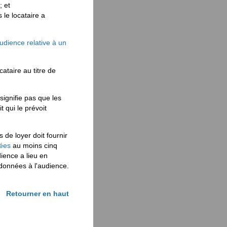
; et
le locataire a
udience relative à un
ataire au titre de
 signifie pas que les
 qui le prévoit
de loyer doit fournir
nées
au moins cinq
ience a lieu en
 données à l'audience.
Retourner en haut