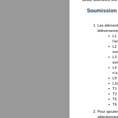
Soumission v
Les élément
téléverseme
L1 
l'a
L2 
so
L3 
avi
L4 
n'a
L9 
L10
T1 
T2 
T5 
T6 
Pour ajoute
sélectionne