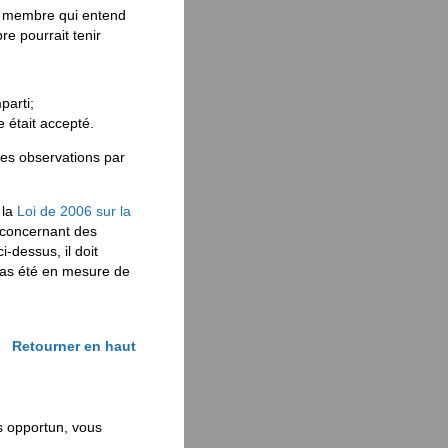
au membre qui entend
re pourrait tenir
parti;
 était accepté.
des observations par
 la
Loi de 2006 sur la
e concernant des
i-dessus, il doit
 pas été en mesure de
Retourner en haut
s opportun, vous