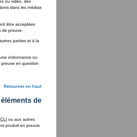
es ou vidéo, des
tions dans les médias
ent être acceptées
s de preuve.
utres parties et à la
 à une ordonnance ou
e preuve en question
Retourner en haut
s éléments de
a
CLI
ou aux autres
ent produit en preuve