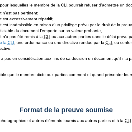
pour lesquelles le membre de la
CLI
pourrait refuser d'admettre un do
n'est pas pertinent;
est excessivement répétitif;
est inadmissible en raison d'un privilège prévu par le droit de la preuv
udiciable du document l'emporte sur sa valeur probante;
 n'a pas été remis à la
CLI
ou aux autres parties dans le délai prévu p
e la
CLI
, une ordonnance ou une directive rendue par la
CLI
, ou confo
ective.
 pas en considération aux fins de sa décision un document qu'il n'a 
sible que le membre dicte aux parties comment et quand présenter leu
Format de la preuve soumise
hotographies et autres éléments fournis aux autres parties et à la
CLI