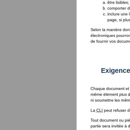
être lisibles;
comporter d
inclure une 
page, si plu
Selon la manière don
électroniques pourro
de fournir vos docum
Exigence
Chaque document et p
même élément plus d'
ni soumettre les mêm
La
CLI
peut refuser d
Tout document ou pièc
partie sera invitée à