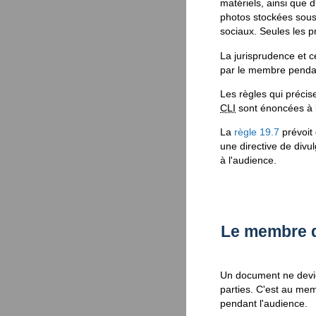
matériels, ainsi que 
photos stockées sous
sociaux. Seules les p
La jurisprudence et c
par le membre pendan
Les règles qui précis
CLI
sont énoncées à 
La
règle 19.7
prévoit 
une directive de divu
à l'audience.
Le membre 
Un document ne devie
parties. C'est au mem
pendant l'audience.