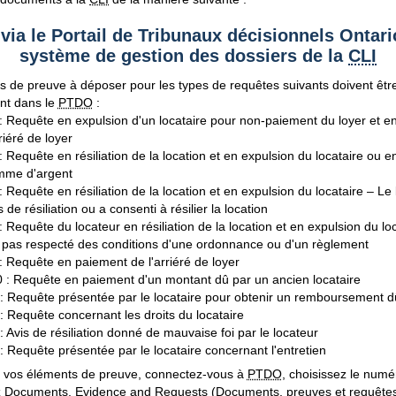
ia le Portail de Tribunaux décisionnels Ontari
système de gestion des dossiers de la
CLI
s de preuve à déposer pour les types de requêtes suivants doivent êtr
nt dans le
PTDO
:
: Requête en expulsion d'un locataire pour non-paiement du loyer et 
rriéré de loyer
: Requête en résiliation de la location et en expulsion du locataire ou
mme d'argent
: Requête en résiliation de la location et en expulsion du locataire – Le
s de résiliation ou a consenti à résilier la location
: Requête du locateur en résiliation de la location et en expulsion du loc
 pas respecté des conditions d'une ordonnance ou d'un règlement
: Requête en paiement de l'arriéré de loyer
 : Requête en paiement d'un montant dû par un ancien locataire
: Requête présentée par le locataire pour obtenir un remboursement dû
: Requête concernant les droits du locataire
: Avis de résiliation donné de mauvaise foi par le locateur
: Requête présentée par le locataire concernant l'entretien
r vos éléments de preuve, connectez-vous à
PTDO
, choisissez le numé
z Documents, Evidence and Requests (Documents, preuves et requêtes