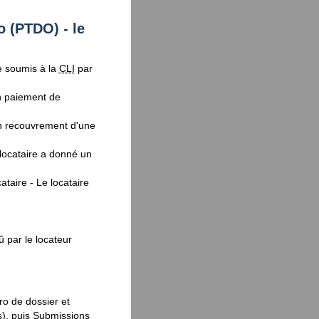
o (
PTDO
) - le
e soumis à la
CLI
par
en paiement de
 en recouvrement d'une
 locataire a donné un
ataire - Le locataire
 par le locateur
ro de dossier et
), puis Submissions