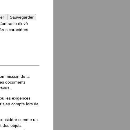
Sauvegarder
Contraste élevé
Gros caractères
 Commission de la
 les documents
révus.
 ou les exigences
ris en compte lors de
re considéré comme un
t des objets