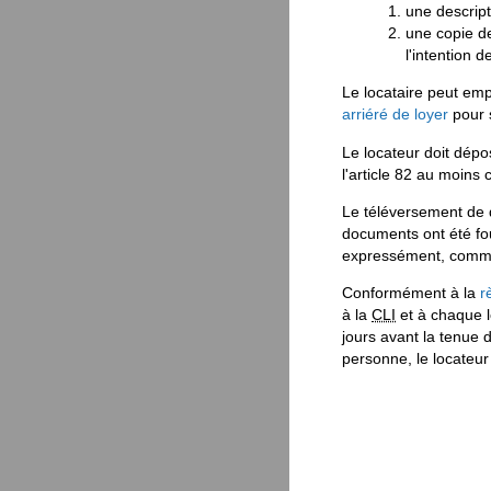
une descript
une copie de
l'intention d
Le locataire peut emp
arriéré de loyer
pour 
Le locateur doit dépo
l'article 82 au moins 
Le téléversement de d
documents ont été fou
expressément, comme
Conformément à la
r
à la
CLI
et à chaque l
jours avant la tenue 
personne, le locateur