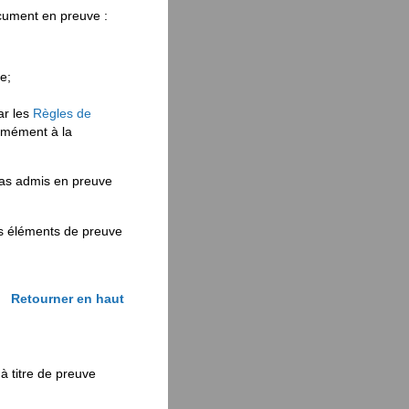
cument en preuve :
e;
ar les
Règles de
rmément à la
pas admis en preuve
rs éléments de preuve
Retourner en haut
à titre de preuve