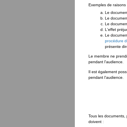
Exemples de raisons 
Le document 
Le document 
Le document 
L'effet préj
Le document
procédure d
présente dir
Le membre ne prendra
pendant l'audience.
Il est également pos
pendant l'audience.
Tous les documents, p
doivent :