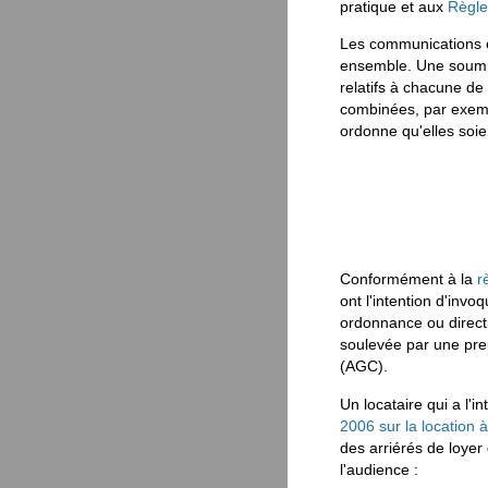
pratique et aux
Règle
Les communications e
ensemble. Une soumis
relatifs à chacune de
combinées, par exemp
ordonne qu'elles soi
Conformément à la
r
ont l'intention d'invo
ordonnance ou directi
soulevée par une preu
(
AGC
).
Un locataire qui a l'
2006 sur la location 
des arriérés de loyer 
l'audience :