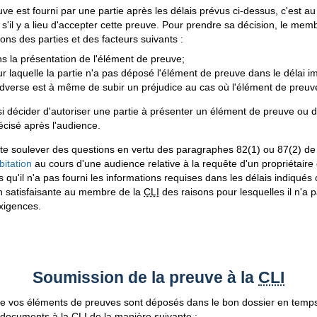
ve est fourni par une partie après les délais prévus ci-dessus, c'est 
s'il y a lieu d'accepter cette preuve. Pour prendre sa décision, le memb
ns des parties et des facteurs suivants :
ns la présentation de l'élément de preuve;
ur laquelle la partie n'a pas déposé l'élément de preuve dans le délai im
 adverse est à même de subir un préjudice au cas où l'élément de preuve
 décider d'autoriser une partie à présenter un élément de preuve ou 
écisé après l'audience.
ite soulever des questions en vertu des paragraphes 82(1) ou 87(2) de
bitation
au cours d'une audience relative à la requête d'un propriétair
s qu'il n'a pas fourni les informations requises dans les délais indiqués c
on satisfaisante au membre de la
CLI
des raisons pour lesquelles il n'a
xigences.
Soumission de la preuve à la
CLI
e vos éléments de preuves sont déposés dans le bon dossier en temp
 documents à la
CLI
de la manière suivante :