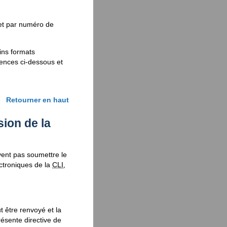
 et par numéro de
ains formats
gences ci-dessous et
Retourner en haut
ion de la
vent pas soumettre le
ctroniques de la
CLI
,
t être renvoyé et la
ésente directive de