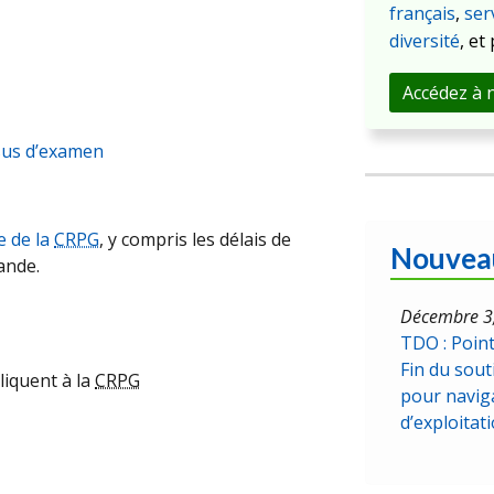
français
,
ser
diversité
, et
Accédez à n
sus d’examen
e de la
CRPG
, y compris les délais de
Nouvea
ande.
Décembre 3
TDO : Point 
Fin du sou
liquent à la
CRPG
pour navig
d’exploitat