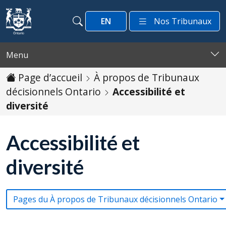
Passer au contenu
EN
Nos Tribunaux
Recherche
Recherche
Menu
Page d’accueil
À propos de Tribunaux
décisionnels Ontario
Accessibilité et
diversité
Accessibilité et
diversité
Pages du À propos de Tribunaux décisionnels Ontario