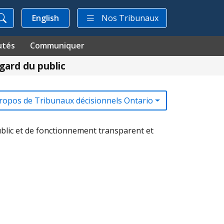
English
Nos Tribunaux
utés
Communiquer
égard du public
ropos de Tribunaux décisionnels Ontario
blic et de fonctionnement transparent et