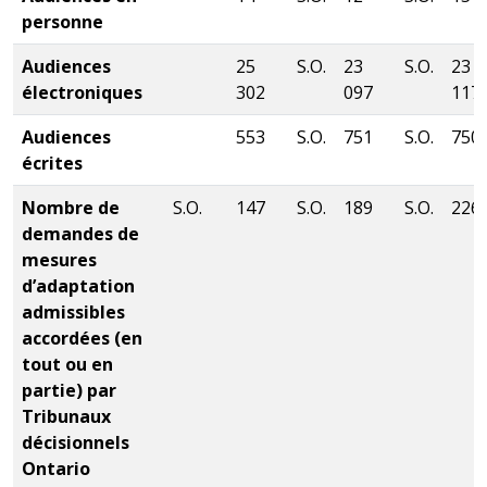
personne
Audiences
25
S.O.
23
S.O.
23
électroniques
302
097
117
Audiences
553
S.O.
751
S.O.
750
écrites
Nombre de
S.O.
147
S.O.
189
S.O.
226
demandes de
mesures
d’adaptation
admissibles
accordées (en
tout ou en
partie) par
Tribunaux
décisionnels
Ontario