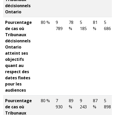
décisionnels
Ontario
Pourcentage
80 %
9
78
5
81
5
de cas où
789
%
185
%
686
Tribunaux
décisionnels
Ontario
atteint ses
objectifs
quant au
respect des
dates fixées
pour les
audiences
Pourcentage
80 %
7
89
9
87
5
de cas où
930
%
243
%
898
Tribunaux