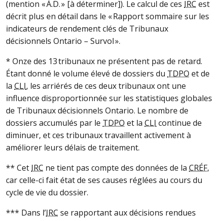
(mention « À.D. » [à déterminer]). Le calcul de ces
IRC
est
décrit plus en détail dans le « Rapport sommaire sur les
indicateurs de rendement clés de Tribunaux
décisionnels Ontario – Survol ».
* Onze des 13 tribunaux ne présentent pas de retard.
Étant donné le volume élevé de dossiers du
TDPO
et de
la
CLI
, les arriérés de ces deux tribunaux ont une
influence disproportionnée sur les statistiques globales
de Tribunaux décisionnels Ontario. Le nombre de
dossiers accumulés par le
TDPO
et la
CLI
continue de
diminuer, et ces tribunaux travaillent activement à
améliorer leurs délais de traitement.
** Cet
IRC
ne tient pas compte des données de la
CRÉF
,
car celle-ci fait état de ses causes réglées au cours du
cycle de vie du dossier.
*** Dans l’
IRC
se rapportant aux décisions rendues