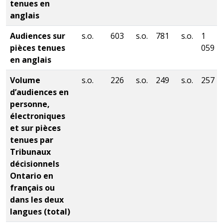
tenues en
anglais
Audiences sur
s.o.
603
s.o.
781
s.o.
1
pièces tenues
059
en anglais
Volume
s.o.
226
s.o.
249
s.o.
257
d’audiences en
personne,
électroniques
et sur pièces
tenues par
Tribunaux
décisionnels
Ontario en
français ou
dans les deux
langues (total)