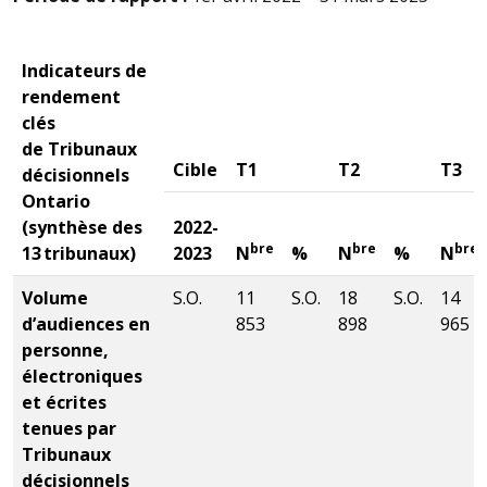
Indicateurs de
rendement
clés
de Tribunaux
Cible
T1
T2
T3
décisionnels
Ontario
(synthèse des
2022-
bre
bre
bre
13 tribunaux)
2023
N
%
N
%
N
Volume
S.O.
11
S.O.
18
S.O.
14
d’audiences en
853
898
965
personne,
électroniques
et écrites
tenues par
Tribunaux
décisionnels