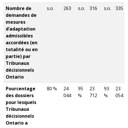
Nombre de
s.o.
263
s.o.
316
s.o.
335
demandes de
mesures
d’adaptation
admissibles
accordées (en
totalité ou en
partie) par
Tribunaux
décisionnels
Ontario
Pourcentage
80 %
24
95
23
93
23
des dossiers
044
%
712
%
054
pour lesquels
Tribunaux
décisionnels
Ontario a