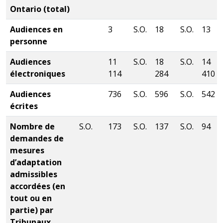
Ontario (total)
Audiences en
3
S.O.
18
S.O.
13
personne
Audiences
11
S.O.
18
S.O.
14
électroniques
114
284
410
Audiences
736
S.O.
596
S.O.
542
écrites
Nombre de
S.O.
173
S.O.
137
S.O.
94
demandes de
mesures
d’adaptation
admissibles
accordées (en
tout ou en
partie) par
Tribunaux