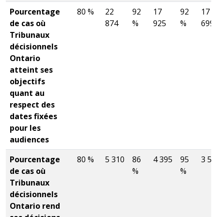
Pourcentage
80 %
22
92
17
92
17
de cas où
874
%
925
%
699
Tribunaux
décisionnels
Ontario
atteint ses
objectifs
quant au
respect des
dates fixées
pour les
audiences
Pourcentage
80 %
5 310
86
4 395
95
3 57
de cas où
%
%
Tribunaux
décisionnels
Ontario rend