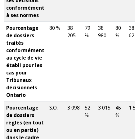
ses décisions
conformément
à ses normes
Pourcentage
80 %
38
79
38
80
38
de dossiers
205
%
980
%
621
traités
conformément
au cycle de vie
établi pour les
cas pour
Tribunaux
décisionnels
Ontario
Pourcentage
S.O.
3 098
52
3 015
45
1 57
de dossiers
%
%
réglés (en tout
ou en partie)
dans le cadre