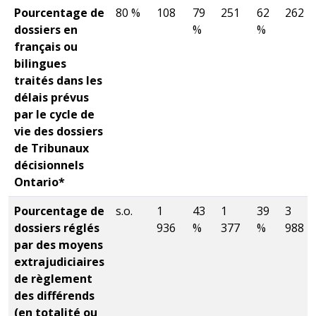
Pourcentage de
80 %
108
79
251
62
262
dossiers en
%
%
français ou
bilingues
traités dans les
délais prévus
par le cycle de
vie des dossiers
de Tribunaux
décisionnels
Ontario*
Pourcentage de
s.o.
1
43
1
39
3
dossiers réglés
936
%
377
%
988
par des moyens
extrajudiciaires
de règlement
des différends
(en totalité ou