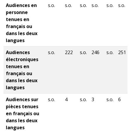
Audiences en
s.o.
s.o.
s.o.
s.o.
s.o.
s.o.
personne
tenues en
français ou
dans les deux
langues
Audiences
s.o.
222
s.o.
246
s.o.
251
électroniques
tenues en
français ou
dans les deux
langues
Audiences sur
s.o.
4
s.o.
3
s.o.
6
pièces tenues
en français ou
dans les deux
langues