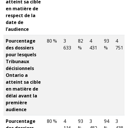
atteint sa cible
en matière de
respect de la
date de
l’audience
Pourcentage
80 %
3
82
4
93
4
des dossiers
633
%
431
%
751
pour lesquels
Tribunaux
décisionnels
Ontario a
atteint sa cible
en matière de
délai avant la
première
audience
Pourcentage
80 %
4
93
3
94
3
des dossiers
116
%
482
%
438