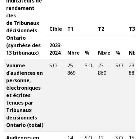
Indicateurs de
rendement
clés
de Tribunaux
Cible
T1
T2
T3
décisionnels
Ontario
(synthèse des
2023-
13 tribunaux)
2024
Nbre
%
Nbre
%
Nbr
Volume
S.O.
25
S.O.
23
S.O.
23
d’audiences en
869
860
882
personne,
électroniques
et écrites
tenues par
Tribunaux
décisionnels
Ontario (total)
Audiences en
14
S.O.
12
S.O.
15