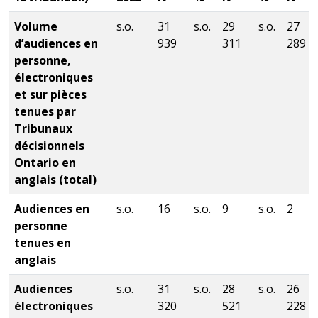
Volume
s.o.
31
s.o.
29
s.o.
27
d’audiences en
939
311
289
personne,
électroniques
et sur pièces
tenues par
Tribunaux
décisionnels
Ontario en
anglais (total)
Audiences en
s.o.
16
s.o.
9
s.o.
2
personne
tenues en
anglais
Audiences
s.o.
31
s.o.
28
s.o.
26
électroniques
320
521
228