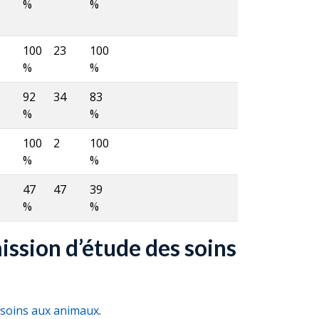
%
%
100
23
100
%
%
92
34
83
%
%
100
2
100
%
%
47
47
39
%
%
ssion d’étude des soins
 soins aux animaux
.