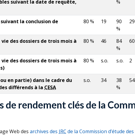
bles suivant la date de requête,
%
 suivant la conclusion de
80 %
19
90
29
%
vie des dossiers de trois mois à
80 %
46
84
60
%
vie des dossiers de trois mois à
80 %
s.o.
s.o.
2
s)
ou en partie) dans le cadre du
s.o.
34
38
54
des différends à la
CESA
%
s de rendement clés de la Commi
 page Web des
archives des
IRC
de la Commission d’étude des