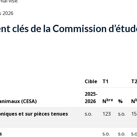
mal visé.
s 2026
t clés de la Commission d’étud
Cible
T1
T
2025-
bre
animaux (
CESA
)
2026
N
%
N
niques et sur pièces tenues
s.o.
123
s.o.
15
s
s.o.
s.o.
s.o