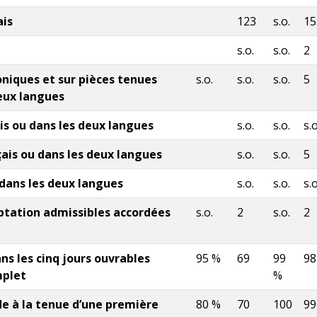
ais
123
s.o.
15
s.o.
s.o.
2
niques et sur pièces tenues
s.o.
s.o.
s.o.
5
eux langues
s ou dans les deux langues
s.o.
s.o.
s.o
ais ou dans les deux langues
s.o.
s.o.
5
 dans les deux langues
s.o.
s.o.
s.o
tation admissibles accordées
s.o.
2
s.o.
2
ns les cinq jours ouvrables
95 %
69
99
98
mplet
%
e à la tenue d’une première
80 %
70
100
99