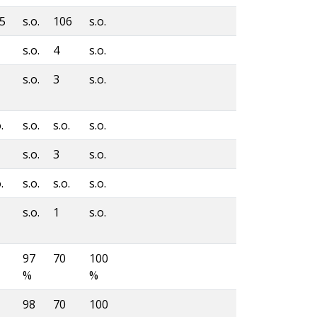
5
s.o.
106
s.o.
s.o.
4
s.o.
s.o.
3
s.o.
.
s.o.
s.o.
s.o.
s.o.
3
s.o.
.
s.o.
s.o.
s.o.
s.o.
1
s.o.
97
70
100
%
%
98
70
100