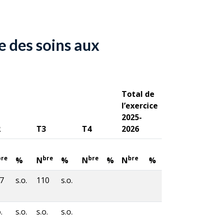
e des soins aux
Total de
l’exercice
2025-
2
T3
T4
2026
bre
bre
bre
bre
%
N
%
N
%
N
%
7
s.o.
110
s.o.
.
s.o.
s.o.
s.o.