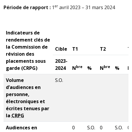
er
Période de rapport :
1
avril 2023 – 31 mars 2024
Indicateurs de
rendement clés de
la Commission de
Cible
T1
T2
T
révision des
placements sous
2023-
bre
bre
garde (
CRPG
)
2024
N
%
N
%
N
Volume
S.O.
d’audiences en
personne,
électroniques et
écrites tenues par
la
CRPG
Audiences en
0
S.O.
0
S.O.
0