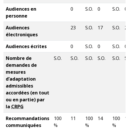
Audiences en
0
S.O.
0
S.O.
0
personne
Audiences
23
S.O.
17
S.O.
2
électroniques
Audiences écrites
0
S.O.
0
S.O.
0
Nombre de
S.O.
S.O.
S.O.
S.O.
S.O.
S.
demandes de
mesures
d’adaptation
admissibles
accordées (en tout
ou en partie) par
la
CRPG
Recommandations
100
11
100
14
100
1
communiquées
%
%
%