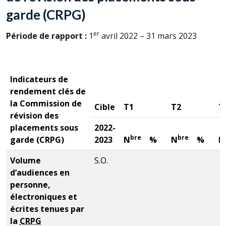
garde (
CRPG
)
er
Période de rapport :
1
avril 2022 – 31 mars 2023
Indicateurs de
rendement clés de
la Commission de
Cible
T1
T2
T
révision des
placements sous
2022-
bre
bre
garde (
CRPG
)
2023
N
%
N
%
N
Volume
S.O.
d’audiences en
personne,
électroniques et
écrites tenues par
la
CRPG