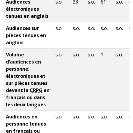
Audiences
s.o.
33
s.o.
61
s.o.
4
électroniques
tenues en anglais
Audiences sur
s.o.
s.o.
s.o.
s.o.
s.o.
s.
pièces tenues en
anglais
Volume
s.o.
s.o.
s.o.
1
s.o.
s.
d’audiences en
personne,
électroniques et
sur pièces tenues
devant la
CRPG
en
français ou dans
les deux langues
Audiences en
s.o.
s.o.
s.o.
s.o.
s.o.
s.
personne tenues
en français ou