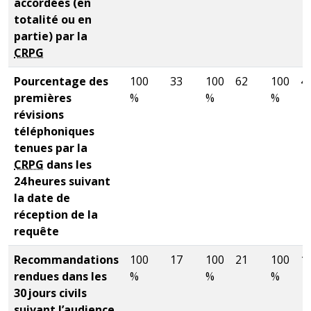
accordées (en
totalité ou en
partie) par la
CRPG
Pourcentage des
100
33
100
62
100
4
premières
%
%
%
révisions
téléphoniques
tenues par la
CRPG
dans les
24 heures suivant
la date de
réception de la
requête
Recommandations
100
17
100
21
100
1
rendues dans les
%
%
%
30 jours civils
suivant l’audience