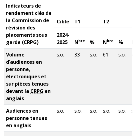
Indicateurs de
rendement clés de
la Commission de
Cible
T1
T2
T
révision des
placements sous
2024-
bre
bre
garde (
CRPG
)
2025
N
%
N
%
N
Volume
s.o.
33
s.o.
61
s.o.
4
d’audiences en
personne,
électroniques et
sur pièces tenues
devant la
CRPG
en
anglais
Audiences en
s.o.
s.o.
s.o.
s.o.
s.o.
s.
personne tenues
en anglais