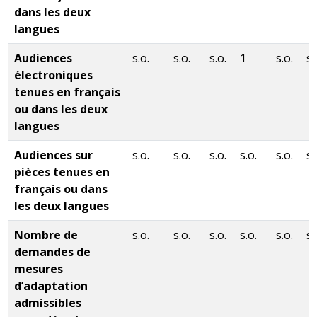
dans les deux
langues
Audiences
s.o.
s.o.
s.o.
1
s.o.
s.
électroniques
tenues en français
ou dans les deux
langues
Audiences sur
s.o.
s.o.
s.o.
s.o.
s.o.
s.
pièces tenues en
français ou dans
les deux langues
Nombre de
s.o.
s.o.
s.o.
s.o.
s.o.
s.
demandes de
mesures
d’adaptation
admissibles