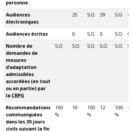
personne
Audiences
25
S.O.
39
S.O.
4
électroniques
Audiences écrites
0
S.O.
0
S.O.
0
Nombre de
S.O.
S.O.
S.O.
S.O.
S.O.
S.
demandes de
mesures
d’adaptation
admissibles
accordées (en tout
ou en partie) par
la
CRPG
Recommandations
100
10
100
12
100
2
communiquées
%
%
%
dans les 30 jours
civils suivant la fin