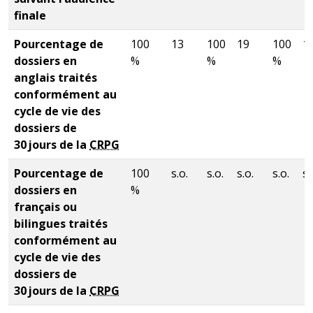
finale
Pourcentage de
100
13
100
19
100
1
dossiers en
%
%
%
anglais traités
conformément au
cycle de vie des
dossiers de
30 jours de la
CRPG
Pourcentage de
100
s.o.
s.o.
s.o.
s.o.
s.
dossiers en
%
français ou
bilingues traités
conformément au
cycle de vie des
dossiers de
30 jours de la
CRPG