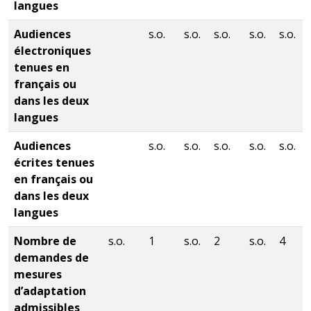
langues
Audiences
s.o.
s.o.
s.o.
s.o.
s.o.
électroniques
tenues en
français ou
dans les deux
langues
Audiences
s.o.
s.o.
s.o.
s.o.
s.o.
écrites tenues
en français ou
dans les deux
langues
Nombre de
s.o.
1
s.o.
2
s.o.
4
demandes de
mesures
d’adaptation
admissibles