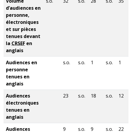
Volume
s.o.
32
s.o.
28
s.o.
35
d’audiences en
personne,
électroniques
et sur pièces
tenues devant
la
CRSEF
en
anglais
Audiences en
s.o.
s.o.
1
s.o.
1
personne
tenues en
anglais
Audiences
23
s.o.
18
s.o.
12
électroniques
tenues en
anglais
Audiences
9
s.o.
9
s.o.
22