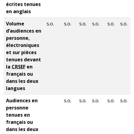
écrites tenues
en anglais
Volume
s.o.
s.o.
s.o.
s.o.
s.o.
s.o.
d’audiences en
personne,
électroniques
et sur pièces
tenues devant
la
CRSEF
en
français ou
dans les deux
langues
Audiences en
s.o.
s.o.
s.o.
s.o.
s.o.
personne
tenues en
français ou
dans les deux