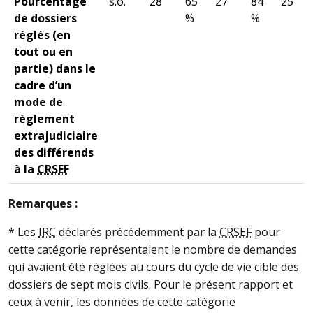
Pourcentage
s.o.
28
65
27
84
25
de dossiers
%
%
réglés (en
tout ou en
partie) dans le
cadre d’un
mode de
règlement
extrajudiciaire
des différends
à la
CRSEF
Remarques :
* Les
IRC
déclarés précédemment par la
CRSEF
pour
cette catégorie représentaient le nombre de demandes
qui avaient été réglées au cours du cycle de vie cible des
dossiers de sept mois civils. Pour le présent rapport et
ceux à venir, les données de cette catégorie