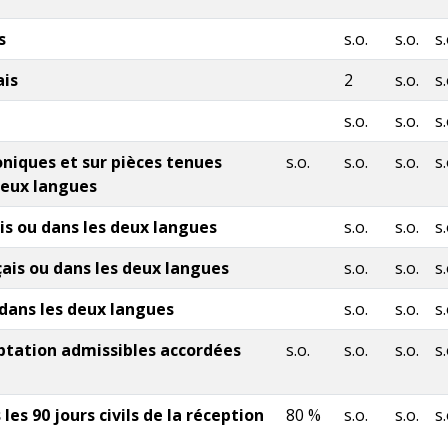
s
s.o.
s.o.
s.
ais
2
s.o.
s.
s.o.
s.o.
s.
niques et sur pièces tenues
s.o.
s.o.
s.o.
s.
deux langues
s ou dans les deux langues
s.o.
s.o.
s.
ais ou dans les deux langues
s.o.
s.o.
s.
 dans les deux langues
s.o.
s.o.
s.
tation admissibles accordées
s.o.
s.o.
s.o.
s.
es 90 jours civils de la réception
80 %
s.o.
s.o.
s.