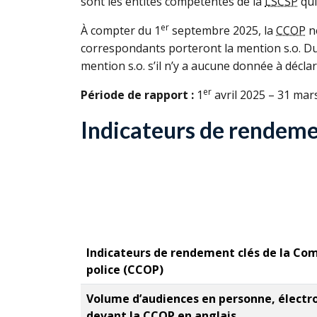
sont les entités compétentes de la
LSCSP
qui
er
À compter du 1
septembre 2025, la
CCOP
ne
correspondants porteront la mention s.o. Du
mention s.o. s’il n’y a aucune donnée à déclar
er
Période de rapport :
1
avril 2025 – 31 mar
Indicateurs de rendement
Indicateurs de rendement clés de la Comm
police (
CCOP
)
Volume d’audiences en personne, électro
devant la
CCOP
en anglais