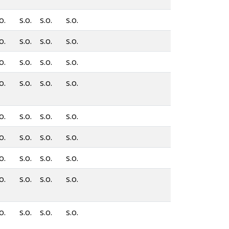
o.
s.o.
s.o.
s.o.
o.
s.o.
s.o.
s.o.
o.
s.o.
s.o.
s.o.
o.
s.o.
s.o.
s.o.
o.
s.o.
s.o.
s.o.
o.
s.o.
s.o.
s.o.
o.
s.o.
s.o.
s.o.
o.
s.o.
s.o.
s.o.
o.
s.o.
s.o.
s.o.