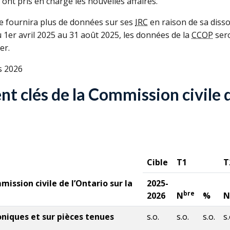
 ont pris en charge les nouvelles affaires.
 fournira plus de données sur ses
IRC
en raison de sa diss
 1er avril 2025 au 31 août 2025, les données de la
CCOP
sero
er.
s 2026
 clés de la Commission civile de
Cible
T1
T
ission civile de l’Ontario sur la
2025-
bre
2026
N
%
N
niques et sur pièces tenues
s.o.
s.o.
s.o.
s.