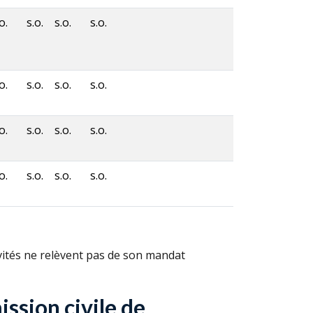
o.
s.o.
s.o.
s.o.
o.
s.o.
s.o.
s.o.
o.
s.o.
s.o.
s.o.
o.
s.o.
s.o.
s.o.
ivités ne relèvent pas de son mandat
ssion civile de