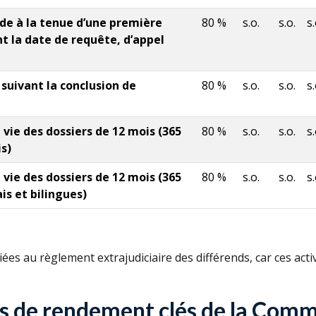
de à la tenue d’une première
80 %
s.o.
s.o.
s.
nt la date de requête, d’appel
 suivant la conclusion de
80 %
s.o.
s.o.
s.
 vie des dossiers de 12 mois (365
80 %
s.o.
s.o.
s.
s)
 vie des dossiers de 12 mois (365
80 %
s.o.
s.o.
s.
is et bilingues)
ées au règlement extrajudiciaire des différends, car ces act
s de rendement clés de la Commi