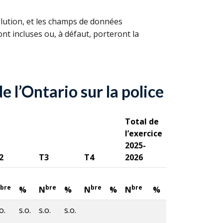
olution, et les champs de données
nt incluses ou, à défaut, porteront la
 l’Ontario sur la police
Total de
l’exercice
2025-
2
T3
T4
2026
bre
bre
bre
bre
%
N
%
N
%
N
%
o.
s.o.
s.o.
s.o.