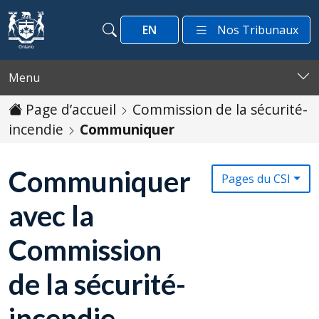
Passer au contenu
EN
Nos Tribunaux
Recherche
Recherche
Menu
Page d’accueil
Commission de la sécurité-
incendie
Communiquer
Communiquer
Pages du CSI
avec la
Commission
de la sécurité-
incendie