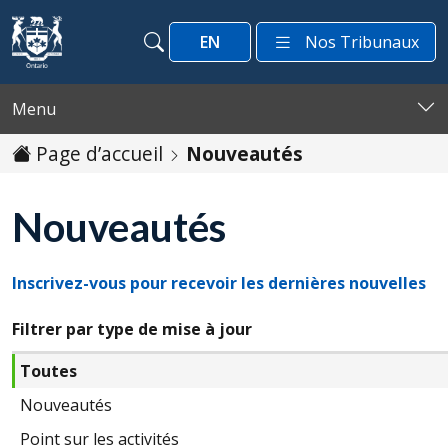
Passer au contenu
EN
Nos Tribunaux
Recherche
Recherche
Menu
Page d’accueil
Nouveautés
Nouveautés
Inscrivez-vous pour recevoir les dernières nouvelles
Filtrer par type de mise à jour
Toutes
Nouveautés
Point sur les activités