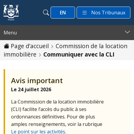
Passer au contenu
EN
Nos Tribunaux
Recherche
Recherche
Menu
Page d’accueil
Commission de la location
immobilière
Communiquer avec la CLI
Avis important
Le 24 juillet 2026
La Commission de la location immobilière
(
CLI
) facilite l’accès du public à ses
ordonnances définitives. Pour de plus
amples renseignements, voir la rubrique
Le point sur les activités
.