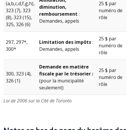
(a,b,c,d,f,g,h),
25 $ par
diminution,
323 (7), 323
numéro de
remboursement
:
(8), 323 (15),
rôle
Demandes, appels
325, 326 (6)
25 $ par
297, 297*,
Limitation des impôts
:
numéro de
300*
Demandes, appels
rôle
Demande en matière
25 $ par
300, 323 (4),
fiscale par le trésorier :
numéro de
326 (1)
(pour la municipalité
rôle
seulement)
Loi de 2006 sur la Cité de Toronto