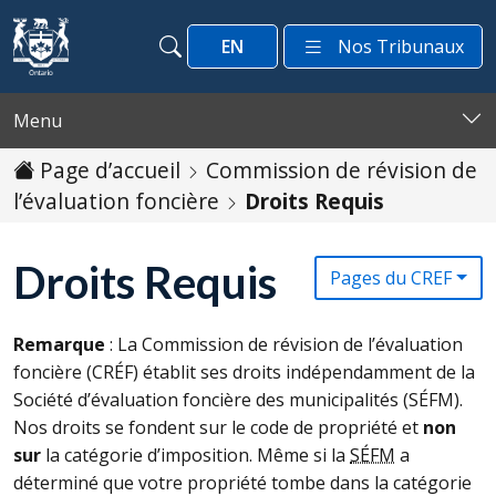
Passer au contenu
EN
Nos Tribunaux
Recherche
Recherche
Menu
Page d’accueil
Commission de révision de
l’évaluation foncière
Droits Requis
Droits Requis
Pages du CREF
Remarque
: La Commission de révision de l’évaluation
foncière (
CRÉF
) établit ses droits indépendamment de la
Société d’évaluation foncière des municipalités (
SÉFM
).
Nos droits se fondent sur le code de propriété et
non
sur
la catégorie d’imposition. Même si la
SÉFM
a
déterminé que votre propriété tombe dans la catégorie