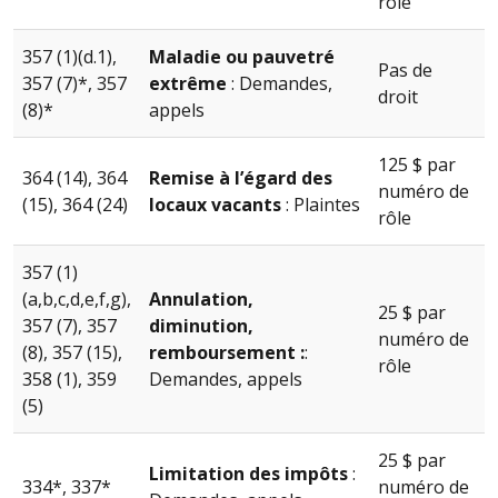
rôle
357 (1)(d.1),
Maladie ou pauvetré
Pas de
357 (7)*, 357
extrême
: Demandes,
droit
(8)*
appels
125 $ par
364 (14), 364
Remise à l’égard des
numéro de
(15), 364 (24)
locaux vacants
: Plaintes
rôle
357 (1)
(a,b,c,d,e,f,g),
Annulation,
25 $ par
357 (7), 357
diminution,
numéro de
(8), 357 (15),
remboursement :
:
rôle
358 (1), 359
Demandes, appels
(5)
25 $ par
Limitation des impôts
:
334*, 337*
numéro de