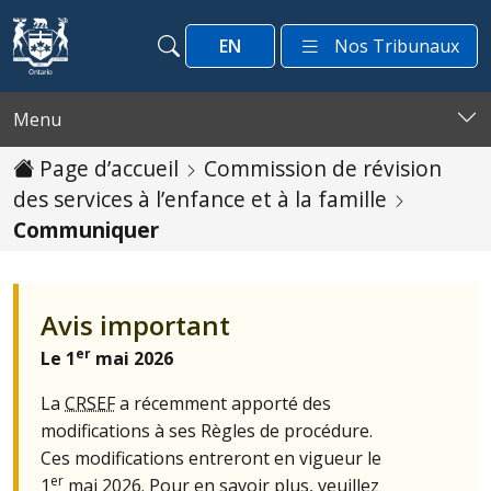
Passer au contenu
EN
Nos Tribunaux
Recherche
Recherche
Menu
Page d’accueil
Commission de révision
des services à l’enfance et à la famille
Communiquer
Avis important
er
Le 1
mai 2026
La
CRSEF
a récemment apporté des
modifications à ses Règles de procédure.
Ces modifications entreront en vigueur le
er
1
mai 2026. Pour en savoir plus, veuillez