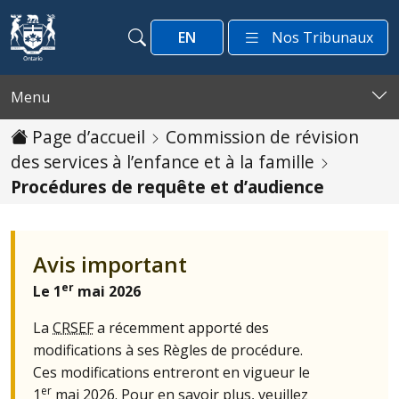
Passer au contenu
EN
Nos Tribunaux
Recherche
Recherche
Menu
Page d’accueil
Commission de révision
des services à l’enfance et à la famille
Procédures de requête et d’audience
Avis important
er
Le 1
mai 2026
La
CRSEF
a récemment apporté des
modifications à ses Règles de procédure.
Ces modifications entreront en vigueur le
er
1
mai 2026. Pour en savoir plus, veuillez