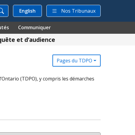
English
Nos Tribunaux
utés
Communiquer
quête et d’audience
Pages du TDPO
’Ontario (
TDPO
), y compris les démarches