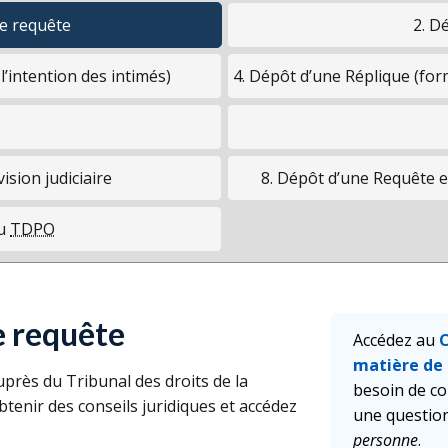
ne requête
2. D
’intention des intimés)
4. Dépôt d’une Réplique (for
ision judiciaire
8. Dépôt d’une Requête 
du
TDPO
e requête
Accédez au
C
matière de 
rès du Tribunal des droits de la
besoin de co
btenir des conseils juridiques et accédez
une question
personne
.