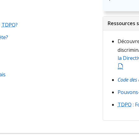
Ressources 
u
TDPO
?
ête?
Découvre
discrimin
la Direct
ais
Code des 
Pouvons-
TDPO
: F