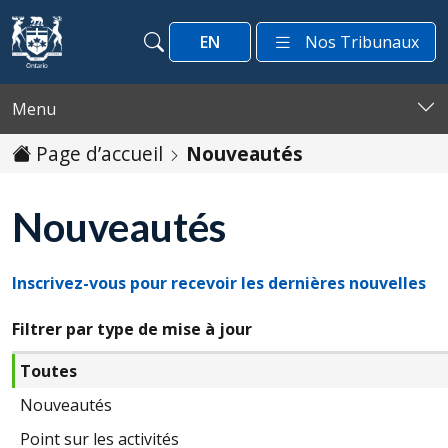
Passer au contenu
EN
Nos Tribunaux
Recherche
Recherche
Menu
Page d’accueil
Nouveautés
Nouveautés
Inscrivez-vous pour recevoir les dernières nouvelles
Filtrer par type de mise à jour
Toutes
Nouveautés
Point sur les activités